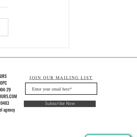
eiras de El Nido
OURS
JOIN OUR MAILING LIST
 OPC
004-29
OURS.COM
49483
Subscribe Now
el agency