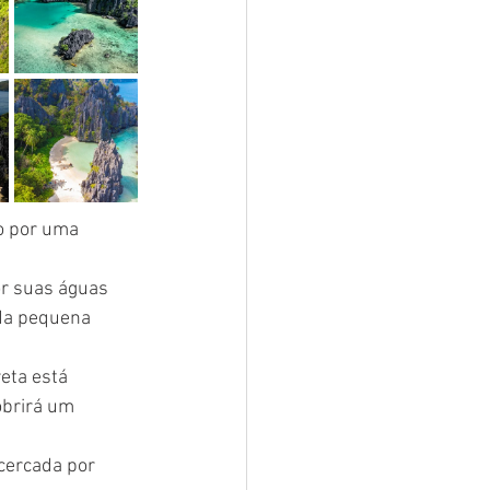
o por uma 
por suas águas 
da pequena 
eta está 
obrirá um 
cercada por 