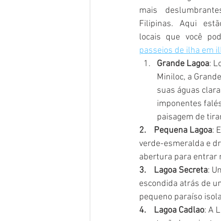
mais deslumbrantes
Filipinas. Aqui est
passeios de ilha em i
Grande Lagoa
: L
Miniloc, a Grand
suas águas clara
imponentes falés
paisagem de tirar
2.    Pequena Lagoa
: 
verde-esmeralda e dr
abertura para entrar 
3.    Lagoa Secreta
: U
escondida atrás de u
pequeno paraíso isol
4.    Lagoa Cadlao
: A 