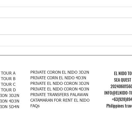
Cacho
10 coisas para fazer quando você
visitar El Nido
EL NIDO T
PRIVATE CORON EL NIDO 3D2N
 TOUR A
PRIVATE CORN EL NIDO 4D3N
SEA QUEST
 TOUR B
PRIVATE EL NIDO CORON 3D2N
 TOUR C
2024060156
PRIVATE EL NIDO CORON 4D3N
 TOUR D
INFO@ELNIDO-T
PRIVATE TRANSFERS PALAWAN
TION 3D2N
+63(928)89
CATAMARAN FOR RENT EL NIDO
TION 4D3N
Philippines trav
FAQs
TION 5D4N