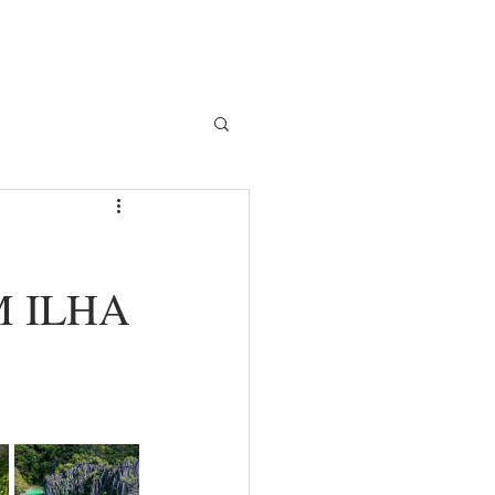
S PRIVADAS
CENTRO DE VELA
More...
M ILHA