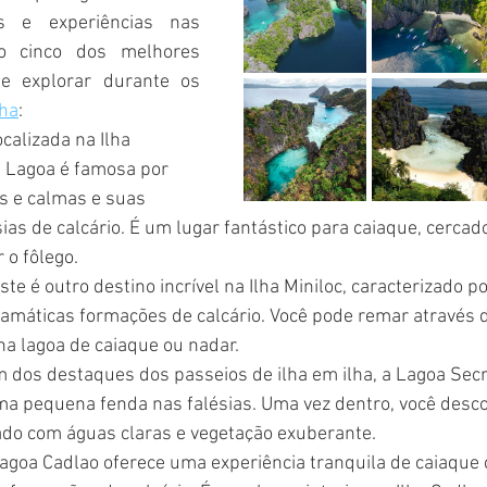
 e experiências nas 
ão cinco dos melhores 
locais que você pode explorar durante os 
lha
:
ocalizada na Ilha 
e Lagoa é famosa por 
s e calmas e suas 
ias de calcário. É um lugar fantástico para caiaque, cercad
 o fôlego.
Este é outro destino incrível na Ilha Miniloc, caracterizado 
amáticas formações de calcário. Você pode remar através 
na lagoa de caiaque ou nadar.
m dos destaques dos passeios de ilha em ilha, a Lagoa Secr
ma pequena fenda nas falésias. Uma vez dentro, você desc
ado com águas claras e vegetação exuberante.
Lagoa Cadlao oferece uma experiência tranquila de caiaque 