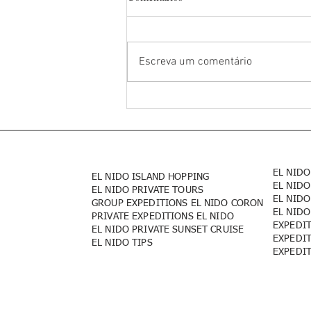
Escreva um comentário
Pontos turísticos nas Filipinas.
Sua aventura em Palawan.
Economize seu dinheiro
EL NIDO
EL NIDO ISLAND HOPPING
EL NIDO
EL NIDO PRIVATE TOURS
EL NIDO
GROUP EXPEDITIONS EL NIDO CORON
EL NIDO
PRIVATE EXPEDITIONS EL NIDO
EXPEDI
EL NIDO PRIVATE SUNSET CRUISE
EXPEDI
EL NIDO TIPS
EXPEDI