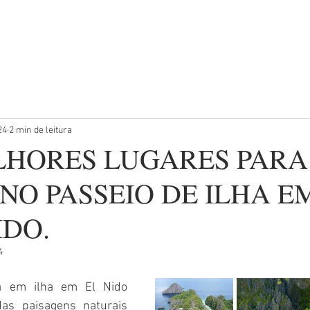
OS AO PÔR DO SOL
PASSEIOS PRIVADOS
TRANSFERÊNCIA
24
2 min de leitura
LHORES LUGARES PARA
 NO PASSEIO DE ILHA E
IDO.
4
a em ilha em El Nido 
as paisagens naturais 