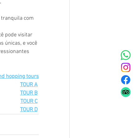
, 
 tranquila com 
 pode visitar 
s únicas, e você 
pressionantes 
and hopping tours
TOUR A
TOUR B
TOUR C
TOUR D