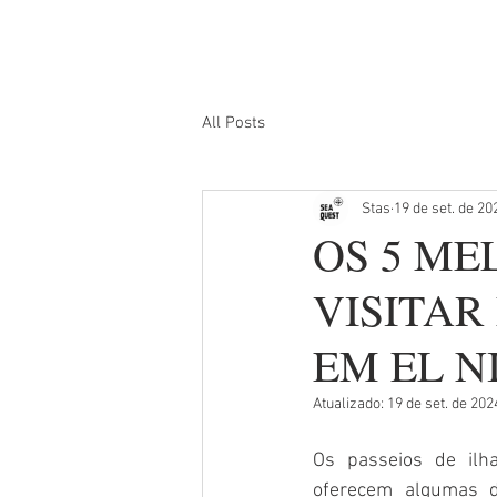
INÍCIO
PASSEIOS PELAS ILHAS
PASSEI
All Posts
Stas
19 de set. de 20
OS 5 ME
VISITAR
EM EL N
Atualizado:
19 de set. de 202
Os passeios de ilh
oferecem algumas d